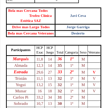
ASC
0
Bola mas Cercana Todos
Trofeo Clínica
Javi Ceva
Estética SAZ
Drive mas Largo Todos
Jorge Garriga
Bola mas Cercana Veteranos
Desierto
HCP
HCP
Participantes
Exac
Juego
Total
Categoria
Sexo
Veterano
Marqués
36
1ª
11,8
14
M
Almada
35
12,3
14
1ª
M
Estrada
33
2ª
29,6
27
M
V
Tristán
32
11,1
13
1ª
M
V
Yogui
32
13,2
15
1ª
M
V
Munar
32
16
18
1ª
M
V
Carlos Pi
31
33,2
34
2ª
M
Sobrado
30
10,7
13
1ª
M